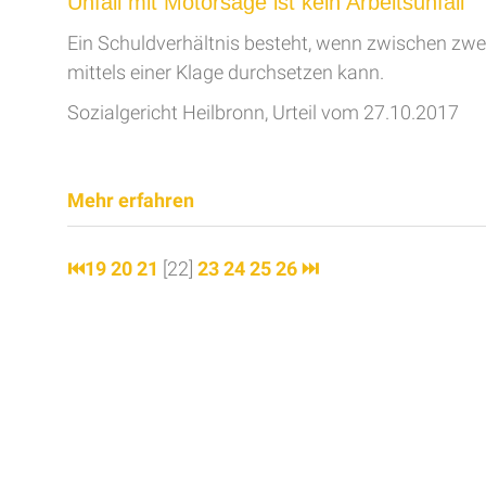
Unfall mit Motorsäge ist kein Arbeitsunfall
Ein Schuldverhältnis besteht, wenn zwischen zwei
mittels einer Klage durchsetzen kann.
Sozialgericht Heilbronn, Urteil vom 27.10.2017
Mehr erfahren
⏮
19
20
21
[22]
23
24
25
26
⏭