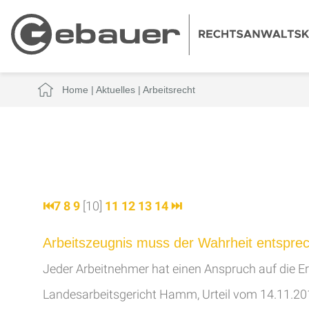
Home
|
Aktuelles
|
Arbeitsrecht
⏮
7
8
9
[10]
11
12
13
14
⏭
Arbeitszeugnis muss der Wahrheit entspre
Jeder Arbeitnehmer hat einen Anspruch auf die Er
Landesarbeitsgericht Hamm, Urteil vom 14.11.2