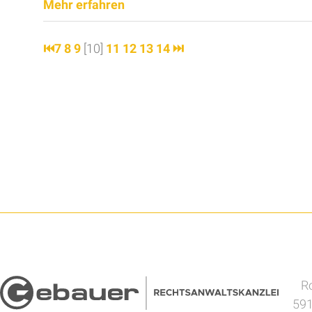
Mehr erfahren
⏮
7
8
9
[10]
11
12
13
14
⏭
Ro
591